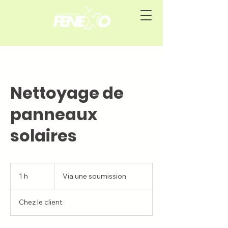
Nettoyage de
panneaux
solaires
Via
une
1 h
1
Via une soumission
soumission
Chez le client