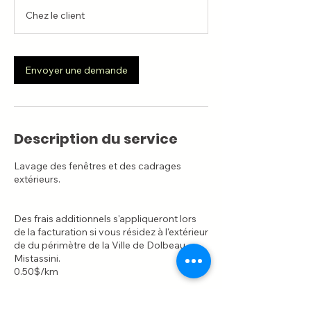
0
canadiens
Chez le client
m
i
n
Envoyer une demande
Description du service
Lavage des fenêtres et des cadrages
extérieurs.
Des frais additionnels s'appliqueront lors
de la facturation si vous résidez à l'extérieur
de du périmètre de la Ville de Dolbeau-
Mistassini.
0.50$/km