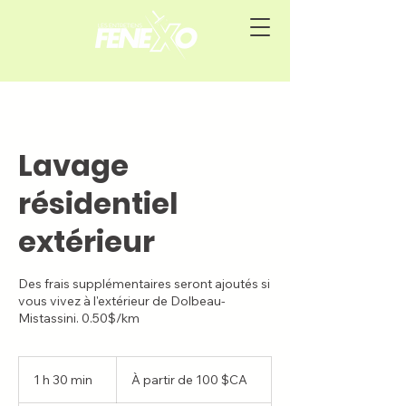
Lavage
résidentiel
extérieur
Des frais supplémentaires seront ajoutés si
vous vivez à l'extérieur de Dolbeau-
Mistassini. 0.50$/km
À
partir
1 h 30 min
1
À partir de 100 $CA
de
100
3
dollars